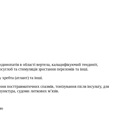
ндинопатія в області вертела, кальцифікуючий тендиніт,
осуглоб та стимуляція зростання переломів та інші.
хребта (атлант) та інші.
ння посттравматичних спазмів, тонізування після інсульту, для
унктура, судоми литкових м’язів.
ею