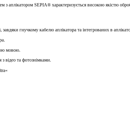
ем з аплікатором SEPIA® характеризується високою якістю обро
 завдяки гнучкому кабелю аплікатора та інтегрованих в аплікат
ра.
кою мовою.
 з відео та фотознімками.
tra«