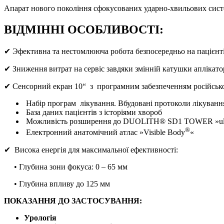
Апарат нового покоління сфокусованих ударно-хвильових сист
ВІДМІННІ ОСОБЛИВОСТІ:
✔ Эфективна та нестомлююча робота безпосередньо на пацієнті,
✔ Зниження витрат на сервіс завдяки змінній катушки аплікато
✔ Сенсорний екран 10“ з програмним забезпеченням російсь
Набір програм лікування. Вбудовані протоколи лікування
База даних пацієнтів з історіями хвороб
Можливість розширення до DUOLITH® SD1 TOWER »ul
®
Електронний анатомічний атлас »Visible Body
«
✔ Висока енергія для максимальної ефективності:
• Глубина зони фокуса: 0 – 65 мм
• Глубина впливу до 125 мм
ПОКАЗАННЯ ДО ЗАСТОСУВАННЯ:
Урологія