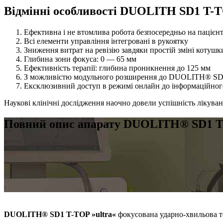
Відмінні особливості DUOLITH SD1 T
Ефективна і не втомлива робота безпосередньо на пацієнт
Всі елементи управління інтегровані в рукоятку
Зниження витрат на ревізію завдяки простій зміні котушк
Глибина зони фокуса: 0 — 65 мм
Ефективність терапії: глибина проникнення до 125 мм
З можливістю модульного розширення до DUOLITH® SD
Ексклюзивний доступ в режимі онлайн до інформаційного
Наукові клінічні дослідження наочно довели успішність лікув
Повний опис апарату DUOLITH® SD1 
DUOLITH® SD1 T-TOP »ultra«
фокусована ударно-хвильова т