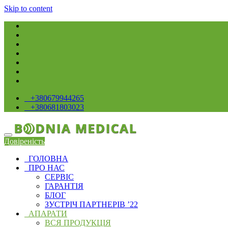
Skip to content
+380679944265
+380681803023
Довіреність
ГОЛОВНА
ПРО НАС
СЕРВIС
ГАРАНТІЯ
БЛОГ
ЗУСТРІЧ ПАРТНЕРІВ ’22
АПАРАТИ
ВСЯ ПРОДУКЦІЯ