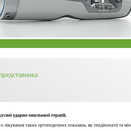
представника
ої ударно-хвильової терапії.
 лікування таких ортопедичних показань, як тендінопатії та міо