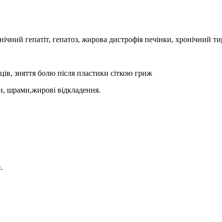
нічний гепатіт, гепатоз, жирова дистрофія печінки, хронічний ти
ців, зняття болю після пластики сіткою гриж
іри, шрами,жирові відкладення.
.