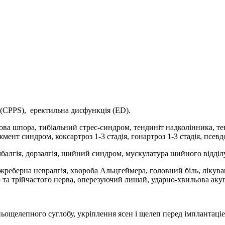
 (CPPS), еректильна дисфункція (ED).
кова шпора, тибіальний стрес-синдром, тендиніт надколінника, те
ент синдром, коксартроз 1-3 стадія, гонартроз 1-3 стадія, псевд
балгія, дорзалгія, шийний синдром, мускулатура шийного відділу 
міжреберна невралгія, хвороба Альцгеймера, головний біль, лікува
 та трійчастого нерва, оперезуючий лишай, ударно-хвильова акуп
ньощелепного суглобу, укріплення ясен і щелеп перед імплантаці