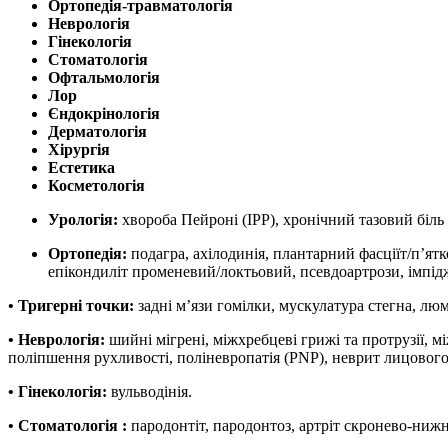
Ортопедія-травматологія
Неврологія
Гінекологія
Стоматологія
Офтальмологія
Лор
Єндокрінологія
Дерматологія
Хірургія
Естетика
Косметологія
Урологія:
хвороба Пейроні (IPP), хронічний тазовий біль
Ортопедія:
подагра, ахілодинія, плантарний фасціїт/п’ят
епікондиліт променевий/локтьовий, псевдоартрози, імпіджм
•
Тригерні точки:
задні м’язи гомілки, мускулатура стегна, люм
•
Неврологія:
шийні мігрені, міжхребцеві грижі та протрузії, 
поліпшення рухливості, поліневропатія (PNP), неврит лицового
•
Гінекологія:
вульводінія.
•
Стоматологія :
пародонтіт, пародонтоз, артріт скронево-ниж