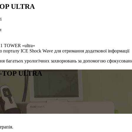
-TOP ULTRA
і
и
1 TOWER »ultra«
 порталу ICE Shock Wave для отримання додаткової інформації
ання багатьох урологічних захворювань за допомогою сфокусован
T-TOP ULTRA
ерапія.