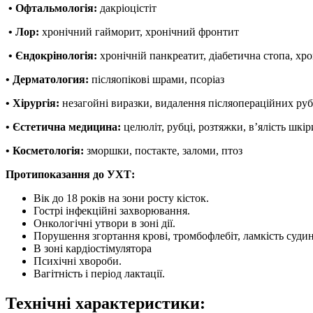
•
Офтальмологія:
дакріоцістіт
•
Лор:
хронічний гайморит, хронічний фронтит
•
Єндокрінологія:
хронічній панкреатит, діабетична стопа, хро
•
Дерматология:
післяопікові шрами, псоріаз
•
Хірургія:
незагойні виразки, видалення післяопераційних руб
•
Єстетична медицина:
целюліт, рубці, розтяжки, в’ялість шк
•
Косметологія:
зморшки, постакте, заломи, птоз
Протипоказання до УХТ:
Вік до 18 років на зони росту кісток.
Гострі інфекційні захворювання.
Онкологічні утвори в зоні дії.
Порушення згортання крові, тромбофлебіт, ламкість судин
В зоні кардіостімулятора
Психічні хвороби.
Вагітність і період лактації.
Технічні характеристики: