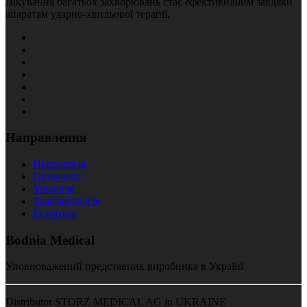
Лікування багатьох захворювань стає ефективнішим завдяки
апаратам ударно-хвильової терапії.
Направлення
Неврологія
Ортопедія
Урологія
Травматологія
Естетика
Bodnia Medical
Уповноважений представник виробника в Україні
Distributor STORZ MEDICAL AG in UKRAINE