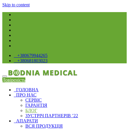
Skip to content
+380679944265
+380681803023
Довіреність
ГОЛОВНА
ПРО НАС
СЕРВIС
ГАРАНТІЯ
БЛОГ
ЗУСТРІЧ ПАРТНЕРІВ ’22
АПАРАТИ
ВСЯ ПРОДУКЦІЯ