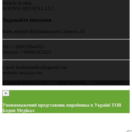
Mykola Bodnia
BODNIA MEDICAL LLC
Задавайте питання
Київ, вулиця Щербаківського Данила, 42
Tel. : +380679944265
Director: +380681803023
e-mail: bodniamedical@gmail.com
website: awacya.com
© Bodnia Medical LLC
+380679944265
+380681803023
×
Уповноважений представник виробника в Україні ТОВ
Бодня Медікал